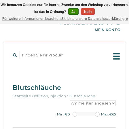
Wir benutzen Cookies nur für interne Zwecke um den Webshop zu verbessern.
Ist das in Ordnung?
Ja
Nein
EUR
Deutsch
Für weitere Informationen beachten Sie bitte unsere Datenschutzerklärung. »
GBP
English
IHR WARENKORB (€--,--)
Français
USD
MEIN KONTO
Blutschläuche
Startseite
/
Infusion, Injektion
/
Blutschläuche
Min: €
0
Max: €
65