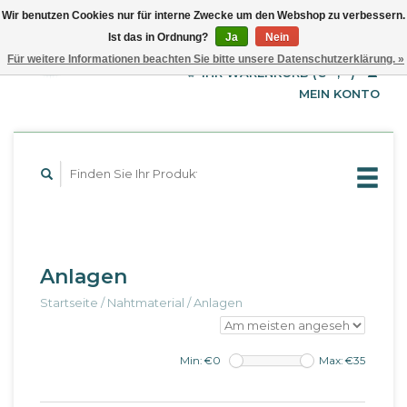
Wir benutzen Cookies nur für interne Zwecke um den Webshop zu verbessern.
Ist das in Ordnung?
Ja
Nein
EUR
Deutsch
Für weitere Informationen beachten Sie bitte unsere Datenschutzerklärung. »
GBP
English
IHR WARENKORB (€--,--)
Français
USD
MEIN KONTO
Anlagen
Startseite
/
Nahtmaterial
/
Anlagen
Min: €
0
Max: €
35