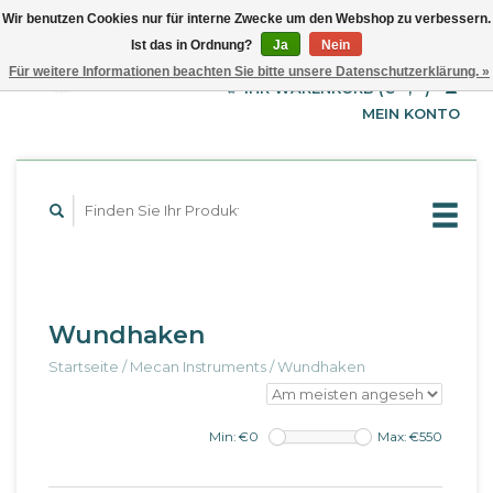
Wir benutzen Cookies nur für interne Zwecke um den Webshop zu verbessern.
Ist das in Ordnung?
Ja
Nein
EUR
Deutsch
Für weitere Informationen beachten Sie bitte unsere Datenschutzerklärung. »
GBP
English
IHR WARENKORB (€--,--)
Français
USD
MEIN KONTO
Wundhaken
Startseite
/
Mecan Instruments
/
Wundhaken
Min: €
0
Max: €
550