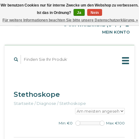
Wir benutzen Cookies nur für interne Zwecke um den Webshop zu verbessern.
Ist das in Ordnung?
Ja
Nein
EUR
Deutsch
Für weitere Informationen beachten Sie bitte unsere Datenschutzerklärung. »
GBP
English
IHR WARENKORB (€--,--)
Français
USD
MEIN KONTO
Stethoskope
Startseite
/
Diagnose
/
Stethoskope
Min: €
0
Max: €
100