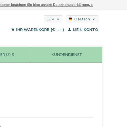
ationen beachten Sie bitte unsere Datenschutzerklärung. »
EUR
Deutsch
GBP
English
IHR WARENKORB (€--,--)
MEIN KONTO
Français
USD
ER UNS
KUNDENDIENST
n