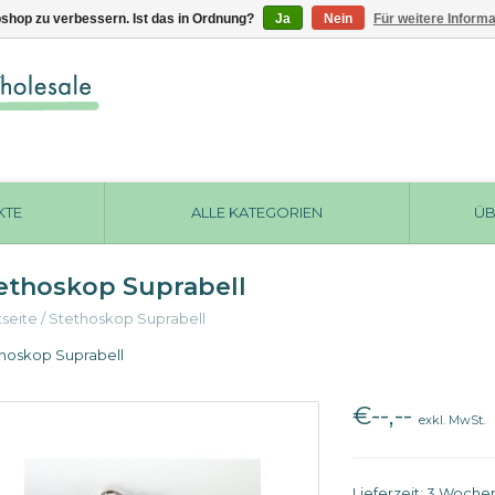
shop zu verbessern. Ist das in Ordnung?
Ja
Nein
Für weitere Inform
KTE
ALLE KATEGORIEN
ÜB
ethoskop Suprabell
tseite
/
Stethoskop Suprabell
hoskop Suprabell
€--,--
exkl. MwSt.
Lieferzeit: 3 Woche