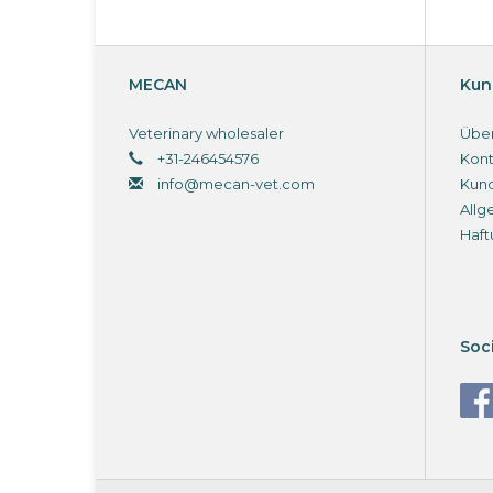
MECAN
Kun
Veterinary wholesaler
Über
+31-246454576
Kont
info@mecan-vet.com
Kun
Allg
Haft
Soc