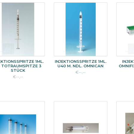
EKTIONSSPRITZE 1ML.
INJEKTIONSSPRITZE 1ML.
INJE
 TOTRAUMSPITZE 3
U40 M. NDL. OMNICAN
OMNIFIX
STÜCK
€--,--
€--,--