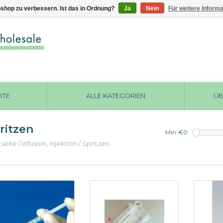
shop zu verbessern. Ist das in Ordnung?
Ja
Nein
Für weitere Inform
KTE
ALLE KATEGORIEN
ÜB
ritzen
Min: €
0
tseite
/
Infusion, Injektion
/
Spritzen