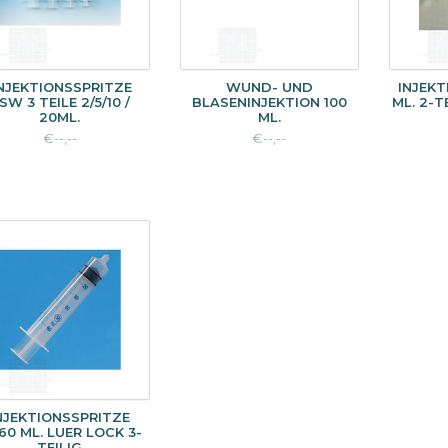
NJEKTIONSSPRITZE
WUND- UND
INJEKT
SW 3 TEILE 2/5/10 /
BLASENINJEKTION 100
ML. 2-TE
20ML.
ML.
€--,--
€--,--
NJEKTIONSSPRITZE
60 ML. LUER LOCK 3-
TEILIG