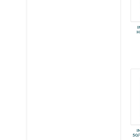
I
H
I
50/