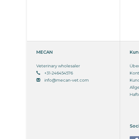
MECAN
Kun
Veterinary wholesaler
Über
+31-246454576
Kont
info@mecan-vet.com
Kun
Allg
Haft
Soc