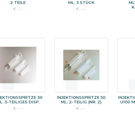
2 TEILE
ML. 3 STÜCK
ML
K
€--,--
€--,--
JEKTIONSSPRITZE 30
INJEKTIONSSPRITZE 50
INJEKTI
L. 3-TEILIGES DISP.
ML. 2-TEILIG (NR. 2)
U100 M
€--,--
€--,--