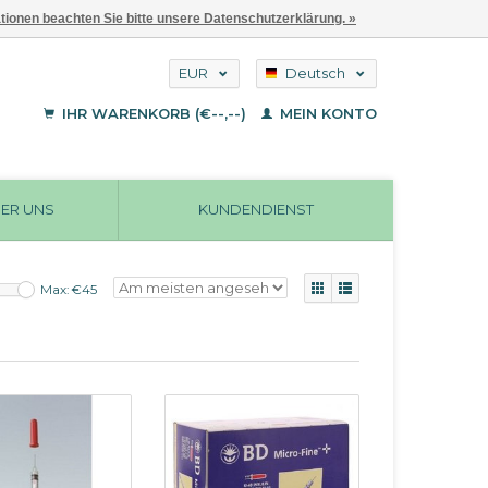
ationen beachten Sie bitte unsere Datenschutzerklärung. »
EUR
Deutsch
GBP
English
IHR WARENKORB (€--,--)
MEIN KONTO
Français
USD
ER UNS
KUNDENDIENST
Max: €
45