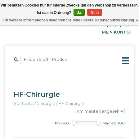
Wir benutzen Cookies nur für interne Zwecke um den Webshop zu verbessern.
Ist das in Ordnung?
Ja
Nein
EUR
Deutsch
Für weitere Informationen beachten Sie bitte unsere Datenschutzerklärung. »
GBP
English
IHR WARENKORB (€--,--)
Français
USD
MEIN KONTO
HF-Chirurgie
Startseite
/
Chirurgie
/
HF-Chirurgie
Min: €
0
Max: €
9000