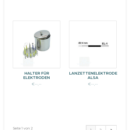
HALTER FÜR
LANZETTENELEKTRODE
ELEKTRODEN
ALSA
€--,--
€--,--
Seite 1 von 2
1
2