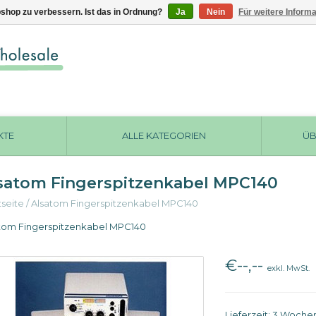
shop zu verbessern. Ist das in Ordnung?
Ja
Nein
Für weitere Inform
KTE
ALLE KATEGORIEN
ÜB
satom Fingerspitzenkabel MPC140
tseite
/
Alsatom Fingerspitzenkabel MPC140
tom Fingerspitzenkabel MPC140
€--,--
exkl. MwSt.
Lieferzeit: 3 Woche