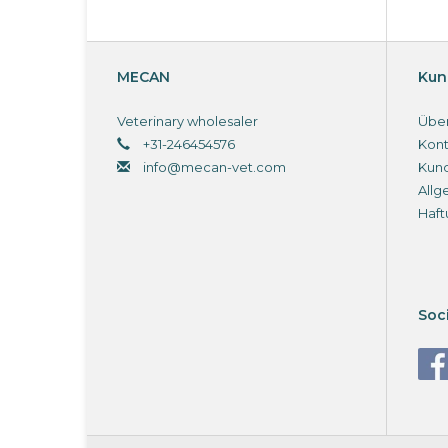
MECAN
Kun
Veterinary wholesaler
Über
+31-246454576
Kont
info@mecan-vet.com
Kun
Allg
Haft
Soc