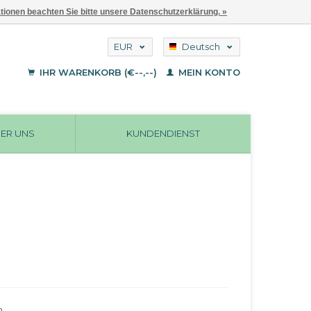
ationen beachten Sie bitte unsere Datenschutzerklärung. »
EUR
Deutsch
GBP
English
IHR WARENKORB (€--,--)
MEIN KONTO
Français
USD
ER UNS
KUNDENDIENST
n