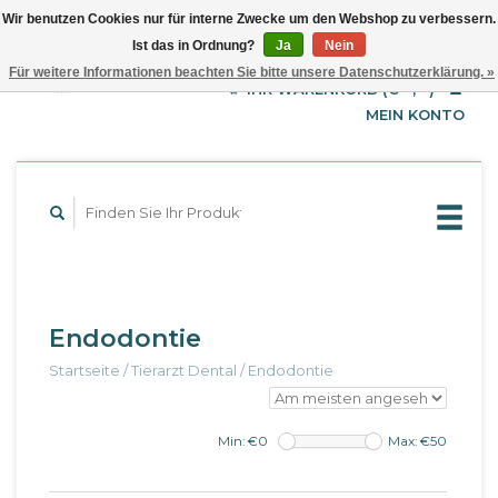
Wir benutzen Cookies nur für interne Zwecke um den Webshop zu verbessern.
Ist das in Ordnung?
Ja
Nein
EUR
Deutsch
Für weitere Informationen beachten Sie bitte unsere Datenschutzerklärung. »
GBP
English
IHR WARENKORB (€--,--)
Français
USD
MEIN KONTO
Endodontie
Startseite
/
Tierarzt Dental
/
Endodontie
Min: €
0
Max: €
50