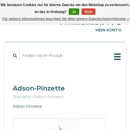
Wir benutzen Cookies nur für interne Zwecke um den Webshop zu verbessern.
Ist das in Ordnung?
Ja
Nein
EUR
Deutsch
Für weitere Informationen beachten Sie bitte unsere Datenschutzerklärung. »
GBP
English
IHR WARENKORB (€--,--)
Français
USD
MEIN KONTO
Adson-Pinzette
Startseite
/
Adson-Pinzette
Adson-Pinzette