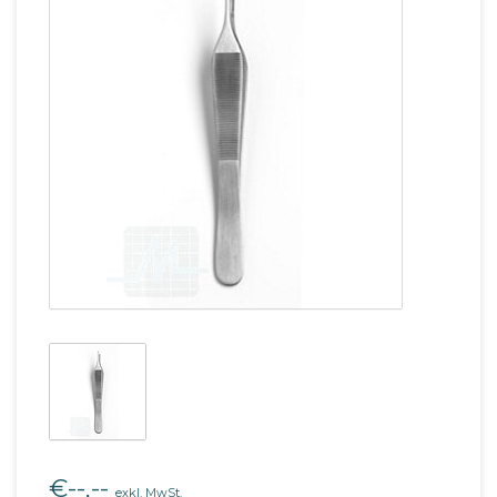
€--,--
exkl. MwSt.