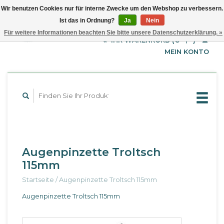
Wir benutzen Cookies nur für interne Zwecke um den Webshop zu verbessern.
Ist das in Ordnung?
Ja
Nein
EUR
Deutsch
Für weitere Informationen beachten Sie bitte unsere Datenschutzerklärung. »
GBP
English
IHR WARENKORB (€--,--)
Français
USD
MEIN KONTO
Augenpinzette Troltsch
115mm
Startseite
/
Augenpinzette Troltsch 115mm
Augenpinzette Troltsch 115mm