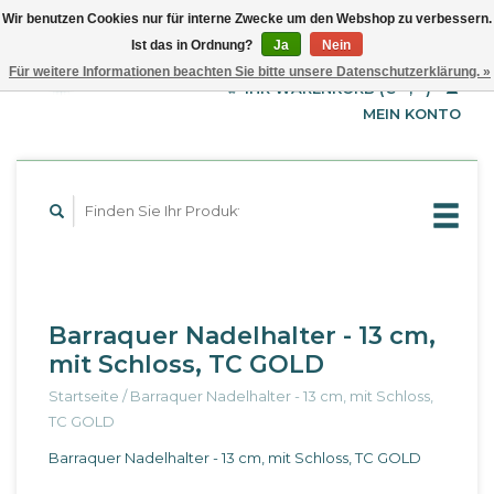
Wir benutzen Cookies nur für interne Zwecke um den Webshop zu verbessern.
Ist das in Ordnung?
Ja
Nein
EUR
Deutsch
Für weitere Informationen beachten Sie bitte unsere Datenschutzerklärung. »
GBP
English
IHR WARENKORB (€--,--)
Français
USD
MEIN KONTO
Barraquer Nadelhalter - 13 cm,
mit Schloss, TC GOLD
Startseite
/
Barraquer Nadelhalter - 13 cm, mit Schloss,
TC GOLD
Barraquer Nadelhalter - 13 cm, mit Schloss, TC GOLD