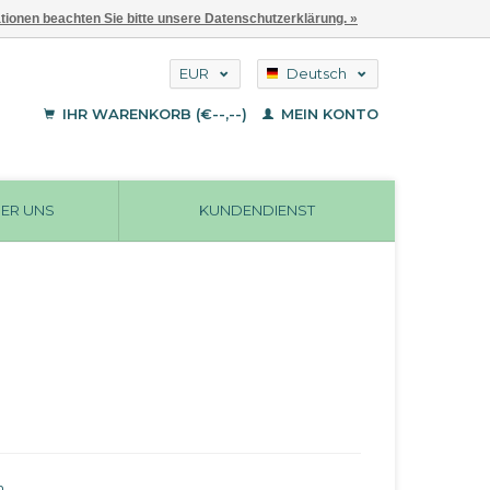
ationen beachten Sie bitte unsere Datenschutzerklärung. »
EUR
Deutsch
GBP
English
IHR WARENKORB (€--,--)
MEIN KONTO
Français
USD
ER UNS
KUNDENDIENST
n