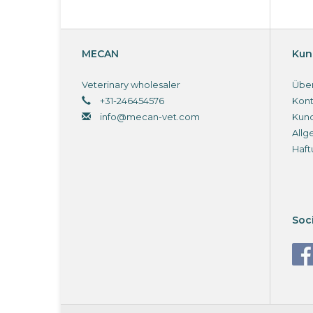
MECAN
Kun
Veterinary wholesaler
Über
+31-246454576
Kont
info@mecan-vet.com
Kun
Allg
Haft
Soc