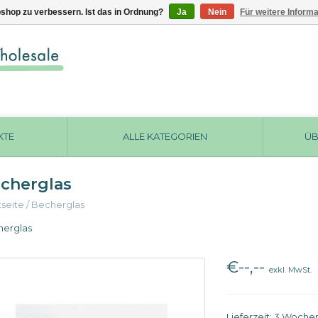
shop zu verbessern. Ist das in Ordnung?
Ja
Nein
Für weitere Inform
KTE
ALLE KATEGORIEN
ÜB
cherglas
tseite
/
Becherglas
erglas
€--,--
exkl. MwSt.
Lieferzeit: 3 Woche