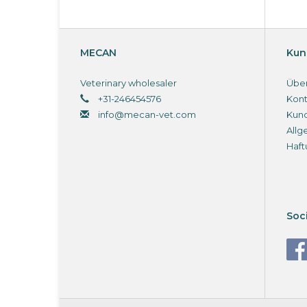
MECAN
Kun
Veterinary wholesaler
Über
+31-246454576
Kont
info@mecan-vet.com
Kun
Allg
Haft
Soc