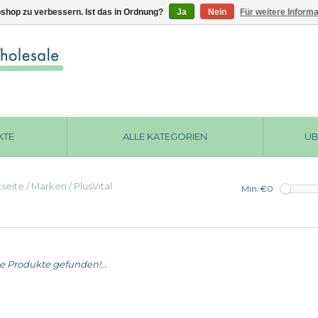
shop zu verbessern. Ist das in Ordnung?
Ja
Nein
Für weitere Inform
KTE
ALLE KATEGORIEN
ÜB
tseite
/
Marken
/
PlusVital
Min: €
0
e Produkte gefunden!...