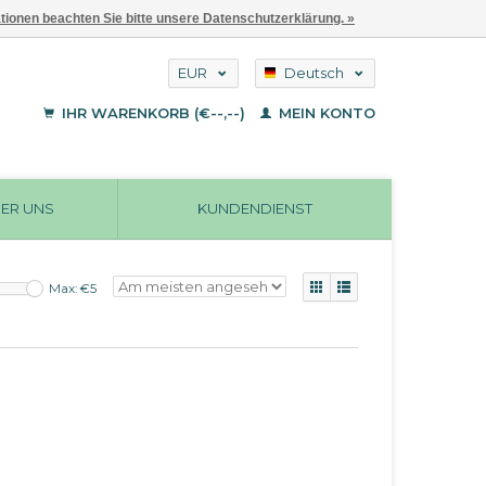
ationen beachten Sie bitte unsere Datenschutzerklärung. »
EUR
Deutsch
GBP
English
IHR WARENKORB (€--,--)
MEIN KONTO
Français
USD
ER UNS
KUNDENDIENST
Max: €
5