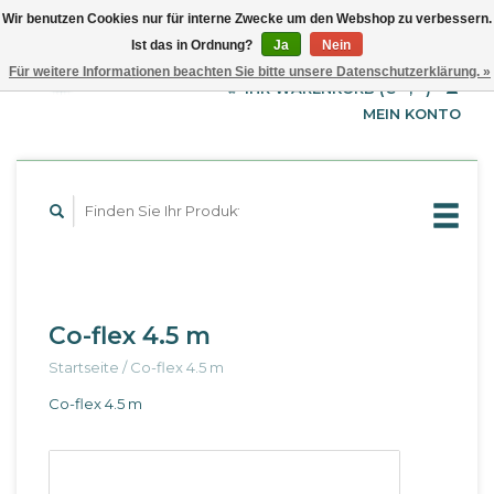
Wir benutzen Cookies nur für interne Zwecke um den Webshop zu verbessern.
Ist das in Ordnung?
Ja
Nein
EUR
Deutsch
Für weitere Informationen beachten Sie bitte unsere Datenschutzerklärung. »
GBP
English
IHR WARENKORB (€--,--)
Français
USD
MEIN KONTO
Co-flex 4.5 m
Startseite
/
Co-flex 4.5 m
Co-flex 4.5 m