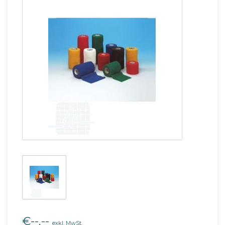
€--,--
exkl. MwSt.