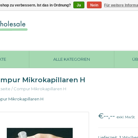
shop zu verbessern. Ist das in Ordnung?
Ja
Nein
Für weitere Inform
KTE
ALLE KATEGORIEN
ÜB
mpur Mikrokapillaren H
tseite
/
Compur Mikrokapillaren H
ur Mikrokapillaren H
€--,--
exkl. MwSt.
Lieferzeit: 3 Woche