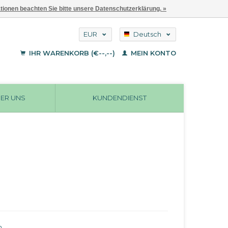
ationen beachten Sie bitte unsere Datenschutzerklärung. »
EUR
Deutsch
GBP
English
IHR WARENKORB (€--,--)
MEIN KONTO
Français
USD
ER UNS
KUNDENDIENST
n