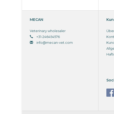
MECAN
Kun
Veterinary wholesaler
Über
+31-246454576
Kont
info@mecan-vet.com
Kun
Allg
Haft
Soc