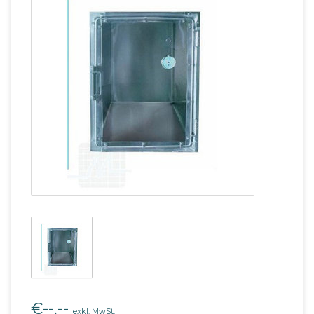
€--,--
exkl. MwSt.