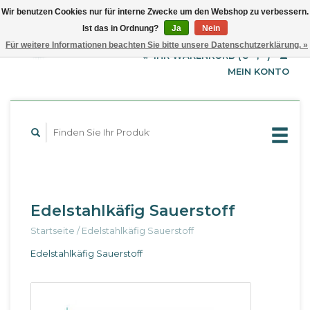
Wir benutzen Cookies nur für interne Zwecke um den Webshop zu verbessern.
Ist das in Ordnung?
Ja
Nein
EUR
Deutsch
Für weitere Informationen beachten Sie bitte unsere Datenschutzerklärung. »
GBP
English
IHR WARENKORB (€--,--)
Français
USD
MEIN KONTO
Edelstahlkäfig Sauerstoff
Startseite
/
Edelstahlkäfig Sauerstoff
Edelstahlkäfig Sauerstoff