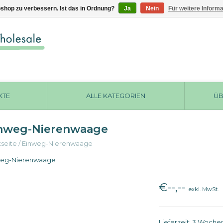
shop zu verbessern. Ist das in Ordnung?
Ja
Nein
Für weitere Inform
KTE
ALLE KATEGORIEN
ÜB
nweg-Nierenwaage
tseite
/
Einweg-Nierenwaage
weg-Nierenwaage
€--,--
exkl. MwSt.
Lieferzeit: 3 Woche