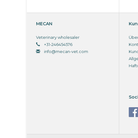
MECAN
Kun
Veterinary wholesaler
Über
+31-246454576
Kont
info@mecan-vet.com
Kun
Allg
Haft
Soc