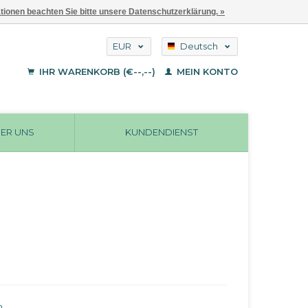
ationen beachten Sie bitte unsere Datenschutzerklärung. »
EUR
Deutsch
GBP
English
IHR WARENKORB (€--,--)
MEIN KONTO
Français
USD
ER UNS
KUNDENDIENST
n