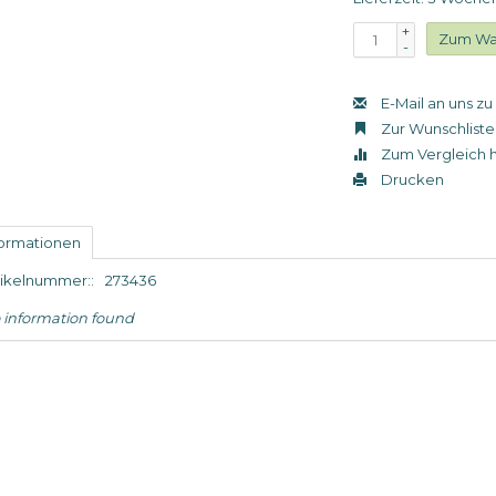
+
Zum Wa
-
E-Mail an uns z
Zur Wunschliste
Zum Vergleich 
Drucken
formationen
tikelnummer::
273436
 information found