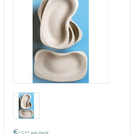
€--,--
exkl. MwSt.