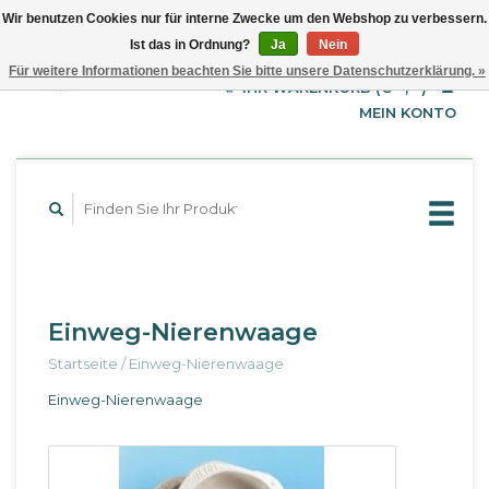
Wir benutzen Cookies nur für interne Zwecke um den Webshop zu verbessern.
Ist das in Ordnung?
Ja
Nein
EUR
Deutsch
Für weitere Informationen beachten Sie bitte unsere Datenschutzerklärung. »
GBP
English
IHR WARENKORB (€--,--)
Français
USD
MEIN KONTO
Einweg-Nierenwaage
Startseite
/
Einweg-Nierenwaage
Einweg-Nierenwaage