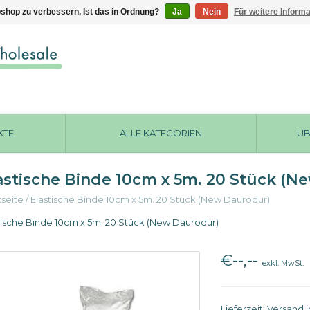
shop zu verbessern. Ist das in Ordnung?
Ja
Nein
Für weitere Inform
KTE
ALLE KATEGORIEN
ÜB
astische Binde 10cm x 5m. 20 Stück (N
tseite
/
Elastische Binde 10cm x 5m. 20 Stück (New Daurodur)
tische Binde 10cm x 5m. 20 Stück (New Daurodur)
€--,--
exkl. MwSt.
Lieferzeit: Versand 