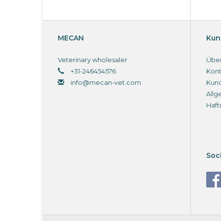
MECAN
Kun
Veterinary wholesaler
Über
+31-246454576
Kont
info@mecan-vet.com
Kun
Allg
Haft
Soc