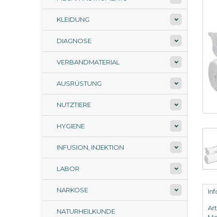
KLEIDUNG
DIAGNOSE
VERBANDMATERIAL
AUSRÜSTUNG
NUTZTIERE
HYGIENE
INFUSION, INJEKTION
LABOR
NARKOSE
In
Ar
NATURHEILKUNDE