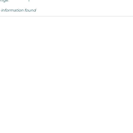
nge:
1
 information found