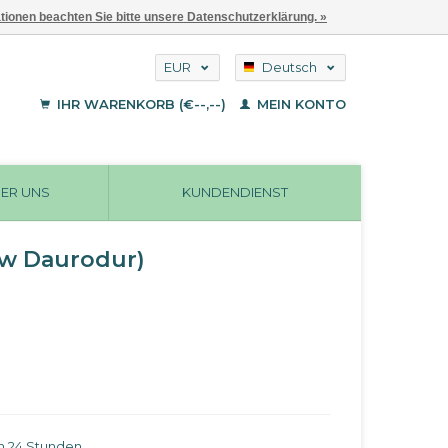
ationen beachten Sie bitte unsere Datenschutzerklärung. »
EUR
Deutsch
GBP
English
IHR WARENKORB (€--,--)
MEIN KONTO
Français
USD
ER UNS
KUNDENDIENST
ew Daurodur)
in 24 Stunden