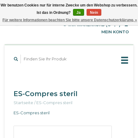
Wir benutzen Cookies nur für interne Zwecke um den Webshop zu verbessern.
Ist das in Ordnung?
Ja
Nein
EUR
Deutsch
Für weitere Informationen beachten Sie bitte unsere Datenschutzerklärung. »
GBP
English
IHR WARENKORB (€--,--)
Français
USD
MEIN KONTO
ES-Compres steril
Startseite
/
ES-Compres steril
ES-Compres steril