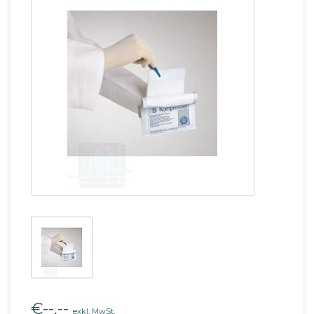
€--,--
exkl. MwSt.