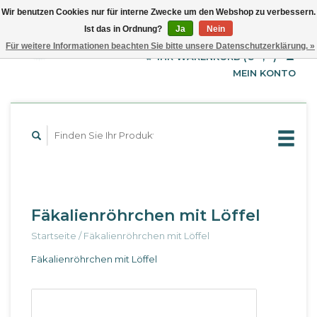
Wir benutzen Cookies nur für interne Zwecke um den Webshop zu verbessern.
Ist das in Ordnung?
Ja
Nein
EUR
Deutsch
Für weitere Informationen beachten Sie bitte unsere Datenschutzerklärung. »
GBP
English
IHR WARENKORB (€--,--)
Français
USD
MEIN KONTO
Fäkalienröhrchen mit Löffel
Startseite
/
Fäkalienröhrchen mit Löffel
Fäkalienröhrchen mit Löffel