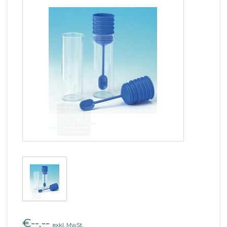
€--,--
exkl. MwSt.