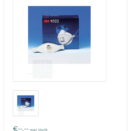
€--,--
exkl. MwSt.