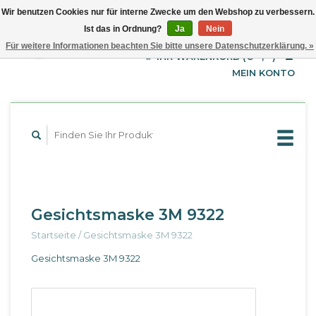
Wir benutzen Cookies nur für interne Zwecke um den Webshop zu verbessern.
Ist das in Ordnung?
Ja
Nein
EUR
Deutsch
Für weitere Informationen beachten Sie bitte unsere Datenschutzerklärung. »
GBP
English
IHR WARENKORB (€--,--)
Français
USD
MEIN KONTO
Gesichtsmaske 3M 9322
Startseite
/
Gesichtsmaske 3M 9322
Gesichtsmaske 3M 9322