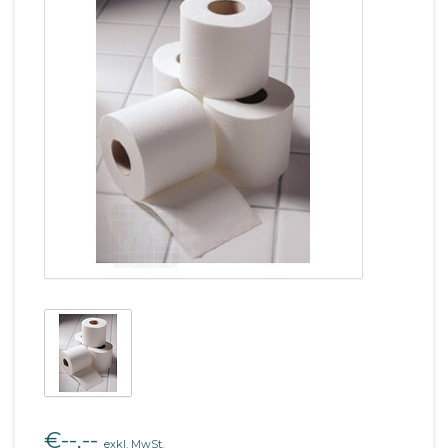
€--,--
exkl. MwSt.