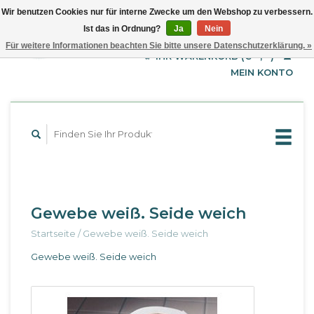
Wir benutzen Cookies nur für interne Zwecke um den Webshop zu verbessern.
Ist das in Ordnung?
Ja
Nein
EUR
Deutsch
Für weitere Informationen beachten Sie bitte unsere Datenschutzerklärung. »
GBP
English
IHR WARENKORB (€--,--)
Français
USD
MEIN KONTO
Gewebe weiß. Seide weich
Startseite
/
Gewebe weiß. Seide weich
Gewebe weiß. Seide weich