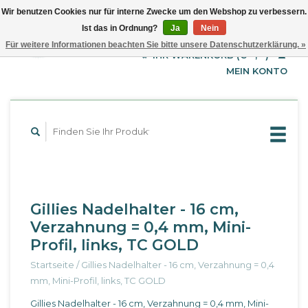
Wir benutzen Cookies nur für interne Zwecke um den Webshop zu verbessern.
Ist das in Ordnung?
Ja
Nein
EUR
Deutsch
Für weitere Informationen beachten Sie bitte unsere Datenschutzerklärung. »
GBP
English
IHR WARENKORB (€--,--)
Français
USD
MEIN KONTO
Gillies Nadelhalter - 16 cm,
Verzahnung = 0,4 mm, Mini-
Profil, links, TC GOLD
Startseite
/
Gillies Nadelhalter - 16 cm, Verzahnung = 0,4
mm, Mini-Profil, links, TC GOLD
Gillies Nadelhalter - 16 cm, Verzahnung = 0,4 mm, Mini-