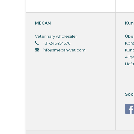
MECAN
Kun
Veterinary wholesaler
Über
+31-246454576
Kont
info@mecan-vet.com
Kun
Allg
Haft
Soc