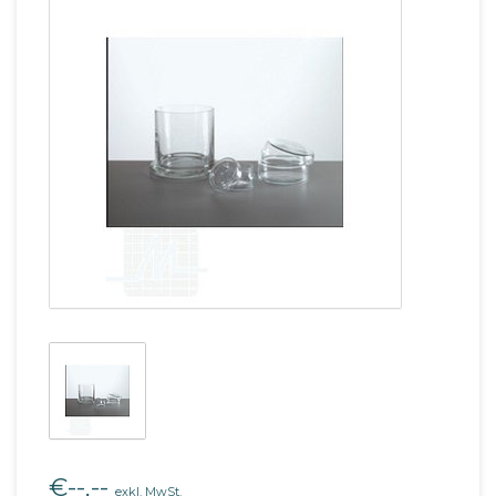
€--,--
exkl. MwSt.