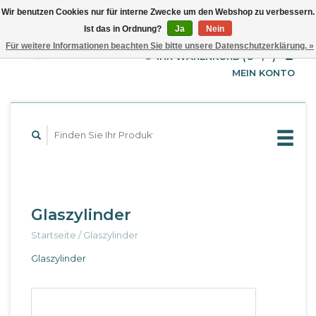
Wir benutzen Cookies nur für interne Zwecke um den Webshop zu verbessern.
Ist das in Ordnung?
Ja
Nein
EUR
Deutsch
Für weitere Informationen beachten Sie bitte unsere Datenschutzerklärung. »
GBP
English
IHR WARENKORB (€--,--)
Français
USD
MEIN KONTO
Glaszylinder
Startseite
/
Glaszylinder
Glaszylinder