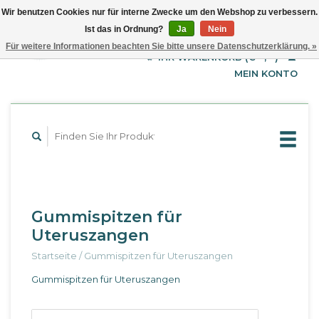
Wir benutzen Cookies nur für interne Zwecke um den Webshop zu verbessern.
Ist das in Ordnung?
Ja
Nein
EUR
Deutsch
Für weitere Informationen beachten Sie bitte unsere Datenschutzerklärung. »
GBP
English
IHR WARENKORB (€--,--)
Français
USD
MEIN KONTO
Gummispitzen für
Uteruszangen
Startseite
/
Gummispitzen für Uteruszangen
Gummispitzen für Uteruszangen