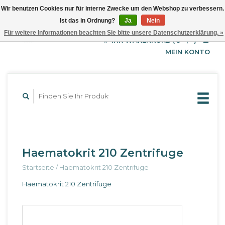
Wir benutzen Cookies nur für interne Zwecke um den Webshop zu verbessern.
Ist das in Ordnung?
Ja
Nein
EUR
Deutsch
Für weitere Informationen beachten Sie bitte unsere Datenschutzerklärung. »
GBP
English
IHR WARENKORB (€--,--)
Français
USD
MEIN KONTO
Haematokrit 210 Zentrifuge
Startseite
/
Haematokrit 210 Zentrifuge
Haematokrit 210 Zentrifuge