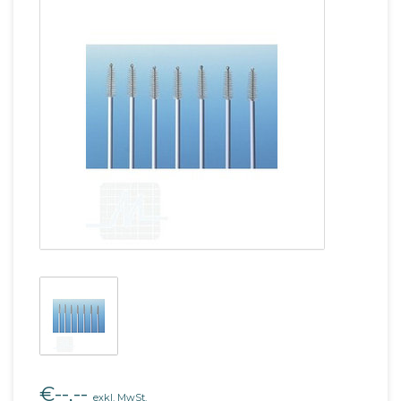
€--,--
exkl. MwSt.