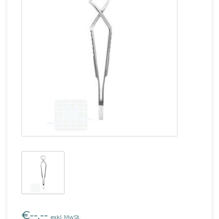
€--,--
exkl. MwSt.