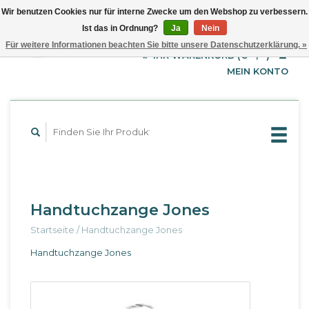
Wir benutzen Cookies nur für interne Zwecke um den Webshop zu verbessern.
Ist das in Ordnung?
Ja
Nein
EUR
Deutsch
Für weitere Informationen beachten Sie bitte unsere Datenschutzerklärung. »
GBP
English
IHR WARENKORB (€--,--)
Français
USD
MEIN KONTO
Handtuchzange Jones
Startseite
/
Handtuchzange Jones
Handtuchzange Jones