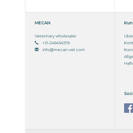
MECAN
Kun
Veterinary wholesaler
Über
+31-246454576
Kont
info@mecan-vet.com
Kun
Allg
Haft
Soc