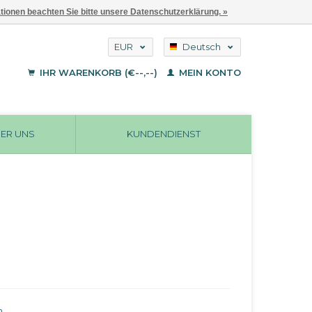
ationen beachten Sie bitte unsere Datenschutzerklärung. »
EUR
Deutsch
GBP
English
IHR WARENKORB (€--,--)
MEIN KONTO
Français
USD
ER UNS
KUNDENDIENST
n