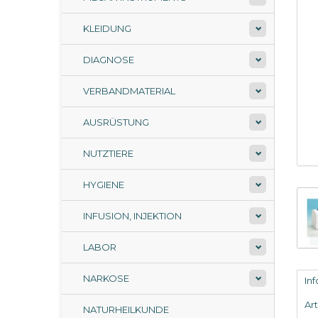
KLEIDUNG
DIAGNOSE
VERBANDMATERIAL
AUSRÜSTUNG
NUTZTIERE
HYGIENE
INFUSION, INJEKTION
LABOR
NARKOSE
In
Ar
NATURHEILKUNDE