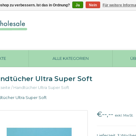
shop zu verbessern. Ist das in Ordnung?
Ja
Nein
Für weitere Inform
KTE
ALLE KATEGORIEN
ÜB
ndtücher Ultra Super Soft
tseite
/
Handtücher Ultra Super Soft
tücher Ultra Super Soft
€--,--
exkl. MwSt.
Lieferzeit: 3 Woche