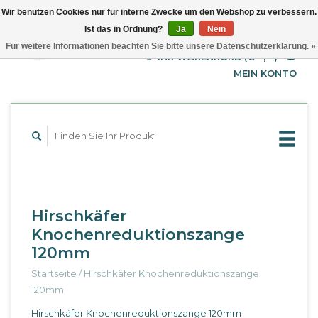
Wir benutzen Cookies nur für interne Zwecke um den Webshop zu verbessern.
Ist das in Ordnung?
Ja
Nein
EUR
Deutsch
Für weitere Informationen beachten Sie bitte unsere Datenschutzerklärung. »
GBP
English
IHR WARENKORB (€--,--)
Français
USD
MEIN KONTO
Hirschkäfer
Knochenreduktionszange
120mm
Startseite
/
Hirschkäfer Knochenreduktionszange
120mm
Hirschkäfer Knochenreduktionszange 120mm