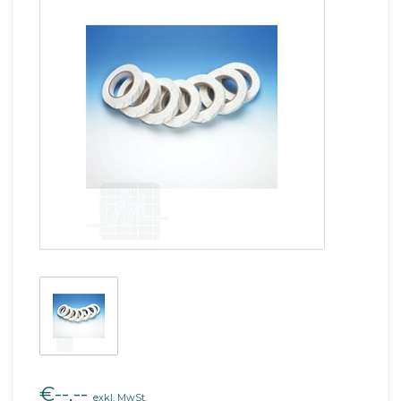
€--,--
exkl. MwSt.