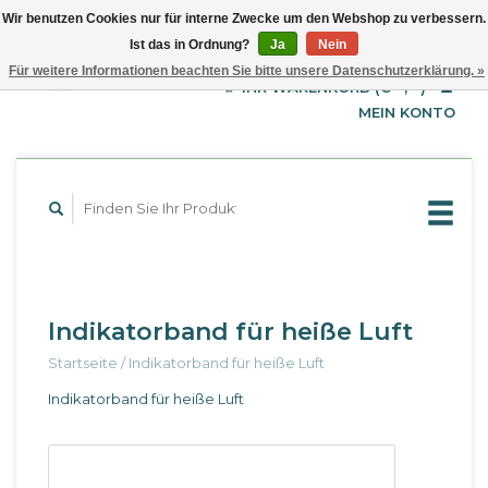
Wir benutzen Cookies nur für interne Zwecke um den Webshop zu verbessern.
Ist das in Ordnung?
Ja
Nein
EUR
Deutsch
Für weitere Informationen beachten Sie bitte unsere Datenschutzerklärung. »
GBP
English
IHR WARENKORB (€--,--)
Français
USD
MEIN KONTO
Indikatorband für heiße Luft
Startseite
/
Indikatorband für heiße Luft
Indikatorband für heiße Luft