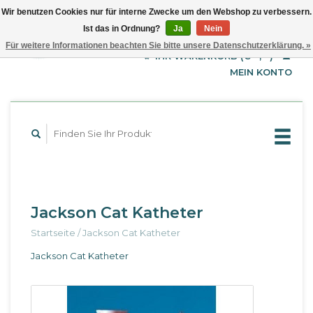
Wir benutzen Cookies nur für interne Zwecke um den Webshop zu verbessern.
Ist das in Ordnung?
Ja
Nein
EUR
Deutsch
Für weitere Informationen beachten Sie bitte unsere Datenschutzerklärung. »
GBP
English
IHR WARENKORB (€--,--)
Français
USD
MEIN KONTO
Jackson Cat Katheter
Startseite
/
Jackson Cat Katheter
Jackson Cat Katheter