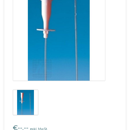
€--,--
exkl. MwSt.