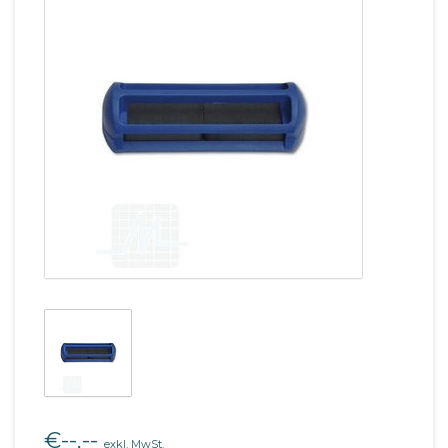
€--,--
exkl. MwSt.