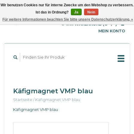
Wir benutzen Cookies nur für interne Zwecke um den Webshop zu verbessern.
Ist das in Ordnung?
Ja
Nein
EUR
Deutsch
Für weitere Informationen beachten Sie bitte unsere Datenschutzerklärung. »
GBP
English
IHR WARENKORB (€--,--)
Français
USD
MEIN KONTO
Käfigmagnet VMP blau
Startseite
/
Käfigmagnet VMP blau
Käfigmagnet VMP blau