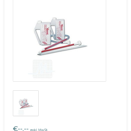
€--,--
exkl. MwSt.