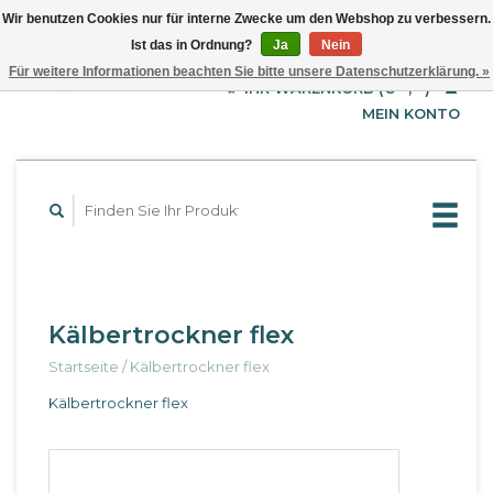
Wir benutzen Cookies nur für interne Zwecke um den Webshop zu verbessern.
Ist das in Ordnung?
Ja
Nein
EUR
Deutsch
Für weitere Informationen beachten Sie bitte unsere Datenschutzerklärung. »
GBP
English
IHR WARENKORB (€--,--)
Français
USD
MEIN KONTO
Kälbertrockner flex
Startseite
/
Kälbertrockner flex
Kälbertrockner flex