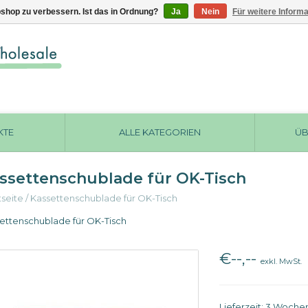
shop zu verbessern. Ist das in Ordnung?
Ja
Nein
Für weitere Inform
KTE
ALLE KATEGORIEN
ÜB
ssettenschublade für OK-Tisch
tseite
/
Kassettenschublade für OK-Tisch
ettenschublade für OK-Tisch
€--,--
exkl. MwSt.
Lieferzeit: 3 Woche