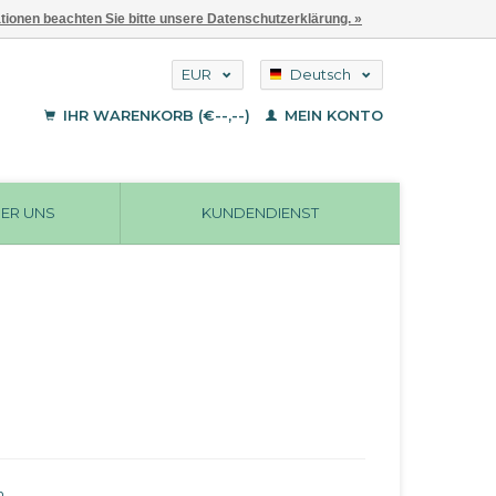
ationen beachten Sie bitte unsere Datenschutzerklärung. »
EUR
Deutsch
GBP
English
IHR WARENKORB (€--,--)
MEIN KONTO
Français
USD
ER UNS
KUNDENDIENST
n