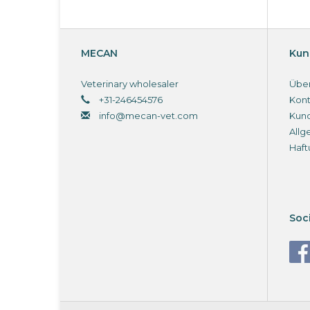
MECAN
Kun
Veterinary wholesaler
Über
+31-246454576
Kont
info@mecan-vet.com
Kun
Allg
Haft
Soc