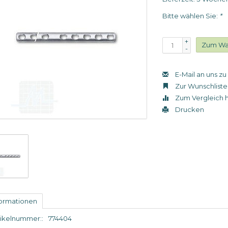
Bitte wählen Sie:
*
+
Zum Wa
-
E-Mail an uns z
Zur Wunschliste
Zum Vergleich 
Drucken
formationen
tikelnummer::
774404