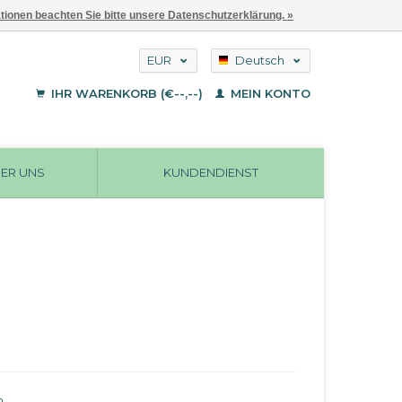
ationen beachten Sie bitte unsere Datenschutzerklärung. »
EUR
Deutsch
GBP
English
IHR WARENKORB (€--,--)
MEIN KONTO
Français
USD
ER UNS
KUNDENDIENST
n