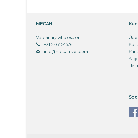
MECAN
Kun
Veterinary wholesaler
Über
+31-246454576
Kont
info@mecan-vet.com
Kun
Allg
Haft
Soc