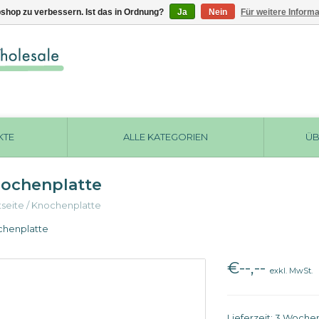
shop zu verbessern. Ist das in Ordnung?
Ja
Nein
Für weitere Inform
KTE
ALLE KATEGORIEN
ÜB
ochenplatte
tseite
/
Knochenplatte
chenplatte
€--,--
exkl. MwSt.
Lieferzeit: 3 Woche