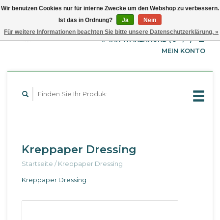
Wir benutzen Cookies nur für interne Zwecke um den Webshop zu verbessern.
Ist das in Ordnung?
Ja
Nein
EUR
Deutsch
Für weitere Informationen beachten Sie bitte unsere Datenschutzerklärung. »
GBP
English
IHR WARENKORB (€--,--)
Français
USD
MEIN KONTO
Kreppaper Dressing
Startseite
/
Kreppaper Dressing
Kreppaper Dressing