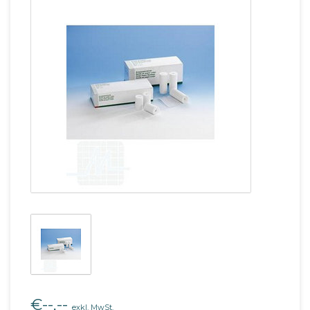
€--,--
exkl. MwSt.