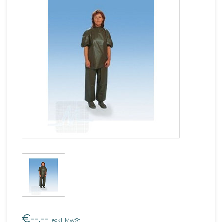
€--,--
exkl. MwSt.