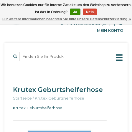
Wir benutzen Cookies nur für interne Zwecke um den Webshop zu verbessern.
Ist das in Ordnung?
Ja
Nein
EUR
Deutsch
Für weitere Informationen beachten Sie bitte unsere Datenschutzerklärung. »
GBP
English
IHR WARENKORB (€--,--)
Français
USD
MEIN KONTO
Krutex Geburtshelferhose
Startseite
/
Krutex Geburtshelferhose
Krutex Geburtshelferhose