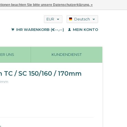
ationen beachten Sie bitte unsere Datenschutzerklärung. »
EUR
Deutsch
GBP
English
IHR WARENKORB (€--,--)
MEIN KONTO
Français
USD
ER UNS
KUNDENDIENST
 TC / SC 150/160 / 170mm
170mm
n