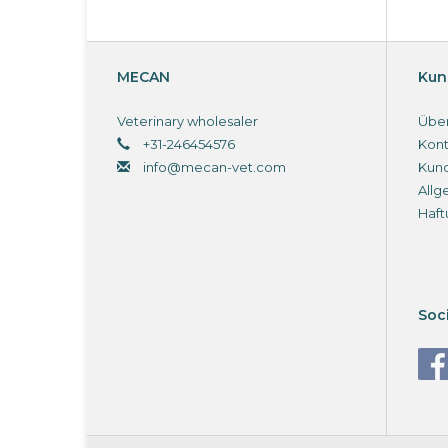
MECAN
Kun
Veterinary wholesaler
Über
+31-246454576
Kont
info@mecan-vet.com
Kun
Allg
Haft
Soc