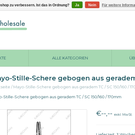
shop zu verbessern. Ist das in Ordnung?
Ja
Nein
Für weitere Inform
KTE
ALLE KATEGORIEN
ÜB
yo-Stille-Schere gebogen aus geradem
tseite
/
Mayo-Stille-Schere gebogen aus geradem TC / SC 150/160 / 
-Stille-Schere gebogen aus geradem TC / SC 150/160 / 170mm
€--,--
exkl. MwSt.
Lieferzeit: 3 Woche