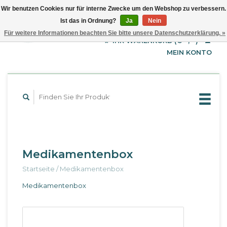
Wir benutzen Cookies nur für interne Zwecke um den Webshop zu verbessern.
Ist das in Ordnung?
Ja
Nein
EUR
Deutsch
Für weitere Informationen beachten Sie bitte unsere Datenschutzerklärung. »
GBP
English
IHR WARENKORB (€--,--)
Français
USD
MEIN KONTO
Medikamentenbox
Startseite
/
Medikamentenbox
Medikamentenbox