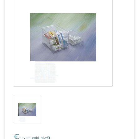
€--,--
exkl. MwSt.