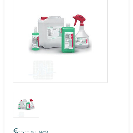
€--,--
exkl. MwSt.