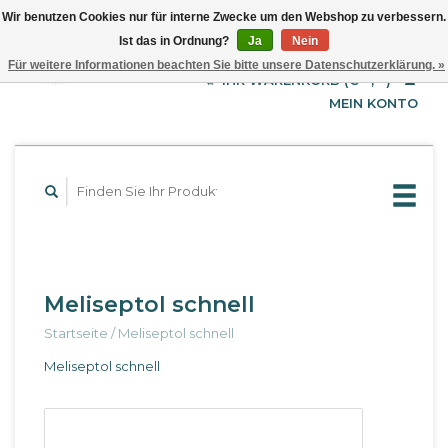
Wir benutzen Cookies nur für interne Zwecke um den Webshop zu verbessern.
Ist das in Ordnung?
Ja
Nein
EUR
Deutsch
Für weitere Informationen beachten Sie bitte unsere Datenschutzerklärung. »
GBP
English
IHR WARENKORB (€--,--)
Français
USD
MEIN KONTO
Meliseptol schnell
Startseite
/
Meliseptol schnell
Meliseptol schnell