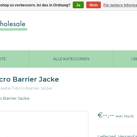
shop zu verbessern. Ist das in Ordnung?
Ja
Nein
Für weitere Inform
KTE
ALLE KATEGORIEN
ÜB
cro Barrier Jacke
tseite
/
Micro Barrier Jacke
o Barrier Jacke
€--,--
exkl. MwSt.
Lieferzeit: Versand 