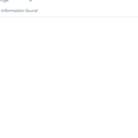
nge:
4
 information found