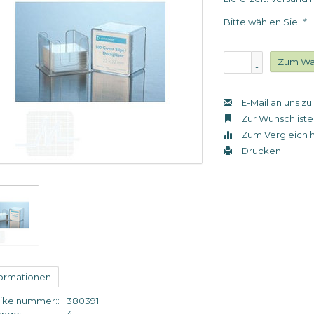
Bitte wählen Sie:
*
+
Zum Wa
-
E-Mail an uns z
Zur Wunschliste
Zum Vergleich 
Drucken
formationen
tikelnummer::
380391