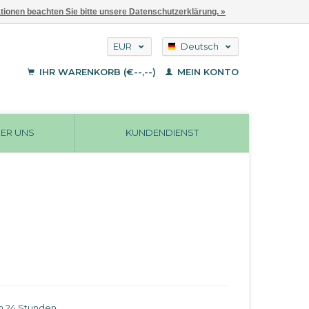
ationen beachten Sie bitte unsere Datenschutzerklärung. »
EUR
Deutsch
GBP
English
IHR WARENKORB (€--,--)
MEIN KONTO
Français
USD
ER UNS
KUNDENDIENST
in 24 Stunden