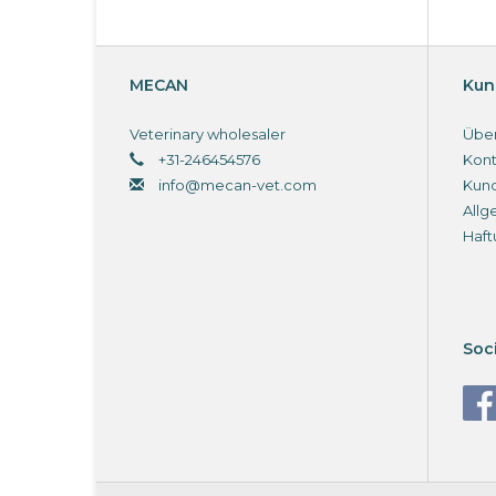
MECAN
Kun
Veterinary wholesaler
Über
+31-246454576
Kont
info@mecan-vet.com
Kun
Allg
Haft
Soc