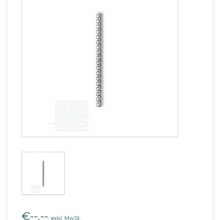
€--,--
exkl. MwSt.