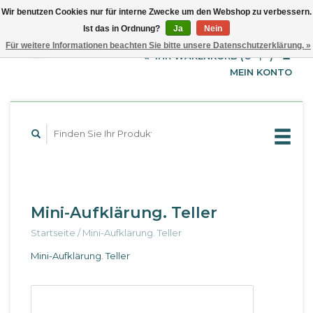
Wir benutzen Cookies nur für interne Zwecke um den Webshop zu verbessern.
Ist das in Ordnung?
Ja
Nein
EUR
Deutsch
Für weitere Informationen beachten Sie bitte unsere Datenschutzerklärung. »
GBP
English
IHR WARENKORB (€--,--)
Français
USD
MEIN KONTO
Mini-Aufklärung. Teller
Startseite
/
Mini-Aufklärung. Teller
Mini-Aufklärung. Teller