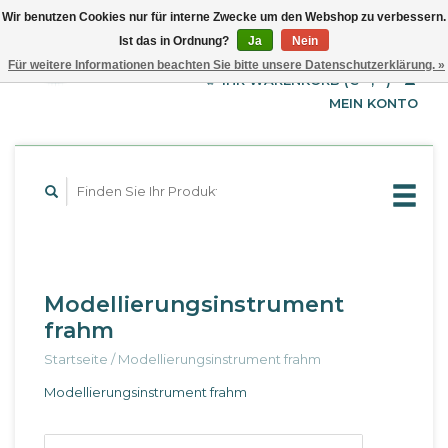
Wir benutzen Cookies nur für interne Zwecke um den Webshop zu verbessern.
Ist das in Ordnung?
Ja
Nein
EUR
Deutsch
Für weitere Informationen beachten Sie bitte unsere Datenschutzerklärung. »
GBP
English
IHR WARENKORB (€--,--)
Français
USD
MEIN KONTO
Modellierungsinstrument
frahm
Startseite
/
Modellierungsinstrument frahm
Modellierungsinstrument frahm