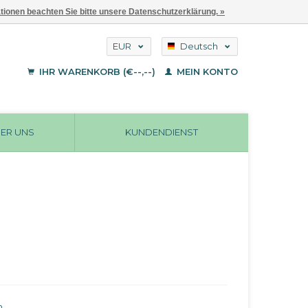
ationen beachten Sie bitte unsere Datenschutzerklärung. »
EUR
Deutsch
GBP
English
IHR WARENKORB (€--,--)
MEIN KONTO
Français
USD
ER UNS
KUNDENDIENST
n