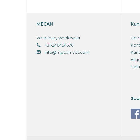
MECAN
Kun
Veterinary wholesaler
Über
+31-246454576
Kont
info@mecan-vet.com
Kun
Allg
Haft
Soc