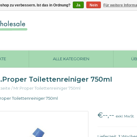
shop zu verbessern. Ist das in Ordnung?
Ja
Nein
Für weitere Inform
KTE
ALLE KATEGORIEN
ÜB
.Proper Toilettenreiniger 750ml
tseite
/
Mr.Proper Toilettenreiniger 750ml
roper Toilettenreiniger 750ml
€--,--
exkl. MwSt.
Lieferzeit: 3 Woche