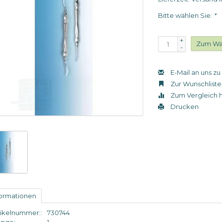
Bitte wählen Sie:
*
+
Zum Wa
-
E-Mail an uns z
Zur Wunschliste
Zum Vergleich 
Drucken
formationen
tikelnummer::
730744