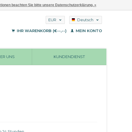
ationen beachten Sie bitte unsere Datenschutzerklärung. »
EUR
Deutsch
GBP
English
IHR WARENKORB (€--,--)
MEIN KONTO
Français
USD
ER UNS
KUNDENDIENST
in 24 Stunden