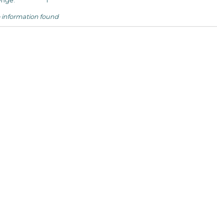
nge:
1
 information found