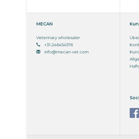
MECAN
Kun
Veterinary wholesaler
Über
+31-246454576
Kont
info@mecan-vet.com
Kun
Allg
Haft
Soc