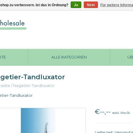
shop zu verbessern. Ist das in Ordnung?
Ja
Nein
Für weitere Inform
KTE
ALLE KATEGORIEN
ÜB
getier-Tandluxator
tseite
/
Nagetier-Tandluxator
tier-Tandluxator
€--,--
exkl. MwSt.
Lieferzeit: Versand 