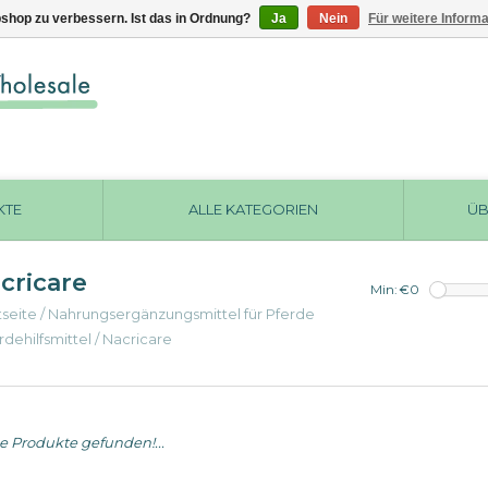
shop zu verbessern. Ist das in Ordnung?
Ja
Nein
Für weitere Inform
KTE
ALLE KATEGORIEN
ÜB
cricare
Min: €
0
tseite
/
Nahrungsergänzungsmittel für Pferde
rdehilfsmittel
/
Nacricare
e Produkte gefunden!...