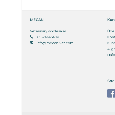
MECAN
Kun
Veterinary wholesaler
Über
+31-246454576
Kont
info@mecan-vet.com
Kun
Allg
Haft
Soc