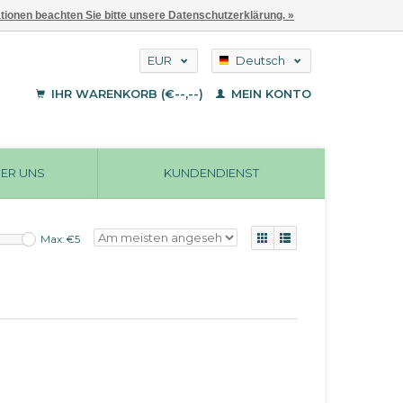
ationen beachten Sie bitte unsere Datenschutzerklärung. »
EUR
Deutsch
GBP
English
IHR WARENKORB (€--,--)
MEIN KONTO
Français
USD
ER UNS
KUNDENDIENST
Max: €
5