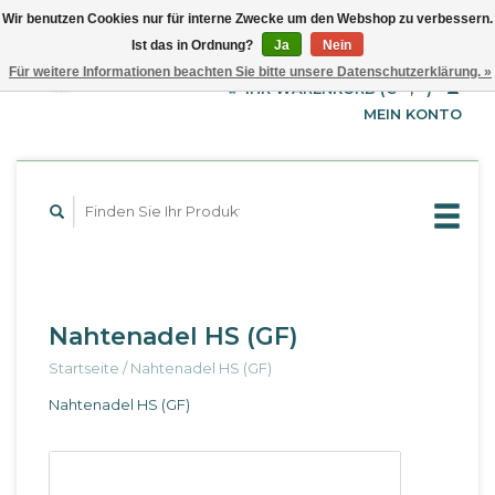
Wir benutzen Cookies nur für interne Zwecke um den Webshop zu verbessern.
Ist das in Ordnung?
Ja
Nein
EUR
Deutsch
Für weitere Informationen beachten Sie bitte unsere Datenschutzerklärung. »
GBP
English
IHR WARENKORB (€--,--)
Français
USD
MEIN KONTO
Nahtenadel HS (GF)
Startseite
/
Nahtenadel HS (GF)
Nahtenadel HS (GF)